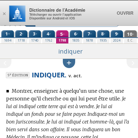
Aller au contenu
Dictionnaire de l’Académie
OUVRIR
×
Télécharger ou ouvrir l’application
Disponible sur Android et iOS
1
2
3
4
5
6
7
8
9
10
re
e
e
e
e
e
e
e
e
e
1694
1718
1740
1762
1798
1835
1878
1935
2024
E.C.
indiquer
INDIQUER.
e
v. act.
5
ÉDITION
■
Montrer, enseigner à quelqu’un une chose, une
personne qu’il cherche ou qui lui peut être utile.
Je
lui ai indiqué cette terre qui est à vendre. Je lui ai
indiqué un fonds pour se faire payer. Indiquez-moi un
bon Jurisconsulte. Je lui ai indiqué cet homme-là, qui l’a
bien servi dans son affaire. Il vous indiquera un bon
Médecin. Il m’indiqua ce passage, cette loi.