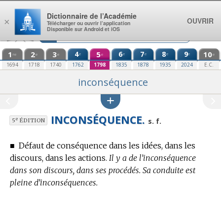
Aller au contenu
Dictionnaire de l’Académie
OUVRIR
×
Télécharger ou ouvrir l’application
Disponible sur Android et iOS
1
2
3
4
5
6
7
8
9
10
e
e
e
e
e
re
e
e
e
e
1694
1718
1740
1762
1798
1835
1878
1935
2024
E.C.
inconséquence
INCONSÉQUENCE.
e
s. f.
5
ÉDITION
■
Défaut de conséquence dans les idées, dans les
discours, dans les actions.
Il y a de l’inconséquence
dans son discours, dans ses procédés. Sa conduite est
pleine d’inconséquences.