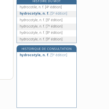
HISTOIRE DU MOT
hydro-électrique, adj.
e
hydrocotile, n. f.
[4
édition]
hydrofuge, adj.
e
hydrocotyle, n. f.
[5
édition]
hydrofuger, v. tr.
e
hydrocotyle, n. f.
[6
édition]
hydrogénation, n. f.
e
hydrocotyle, n. f.
[7
édition]
e
hydrocotyle, n. f.
[8
édition]
e
hydrocotyle, n. f.
[9
édition]
HISTORIQUE DE CONSULTATION
e
hydrocotyle, n. f.
[5
édition]