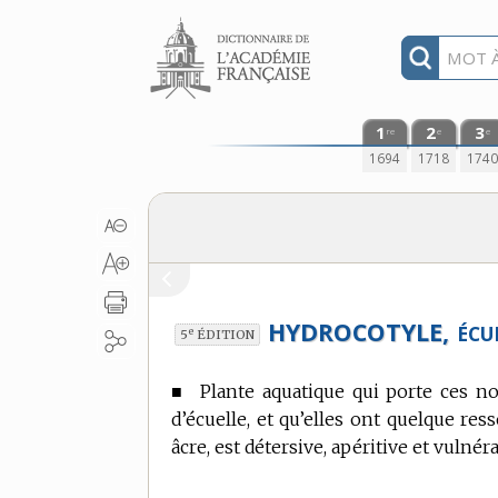
Aller au contenu
1
2
3
re
e
e
1694
1718
174
HYDROCOTYLE,
ÉCU
e
5
ÉDITION
■
Plante aquatique qui porte ces n
d’écuelle, et qu’elles ont quelque 
âcre, est détersive, apéritive et vulnéra