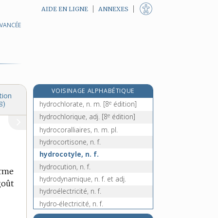
AIDE EN LIGNE
ANNEXES
AVANCÉE
hydrocarbure, n. m.
hydrocèle, n. f.
hydrocéphale, adj.
hydrocéphalie, n. f.
hydrocharidacées, n. f. pl.
VOISINAGE ALPHABÉTIQUE
hydrocharidées, n. f. pl.
tion
e
hydrochlorate, n. m.
[8
édition]
8)
e
hydrochlorique, adj.
[8
édition]
hydrocoralliaires, n. m. pl.
hydrocortisone, n. f.
hydrocotyle, n. f.
hydrocution, n. f.
orme
hydrodynamique, n. f. et adj.
goût
hydroélectricité, n. f.
hydro-électricité, n. f.
hydroélectrique, adj.