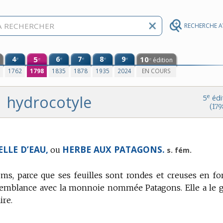
RECHERCHE 
4
5
6
7
8
9
10
e
e
e
e
e
édition
e
e
0
1762
1798
1835
1878
1935
2024
EN COURS
hydrocotyle
e
5
édi
(179
ELLE D’EAU,
HERBE AUX PATAGONS.
ou
s. fém.
oms, parce que ses feuilles sont rondes et creuses en f
ressemblance avec la monnoie nommée Patagons.
Elle a le 
ire.