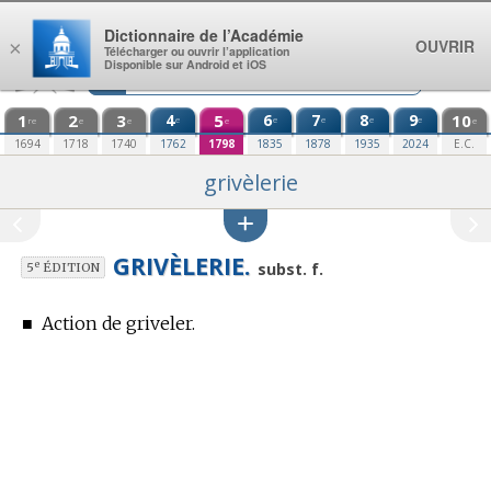
Aller au contenu
Dictionnaire de l’Académie
OUVRIR
×
Télécharger ou ouvrir l’application
Disponible sur Android et iOS
1
2
3
4
5
6
7
8
9
10
e
e
e
e
e
re
e
e
e
e
1694
1718
1740
1762
1798
1835
1878
1935
2024
E.C.
grivèlerie
GRIVÈLERIE.
e
subst. f.
5
ÉDITION
■
Action de griveler.