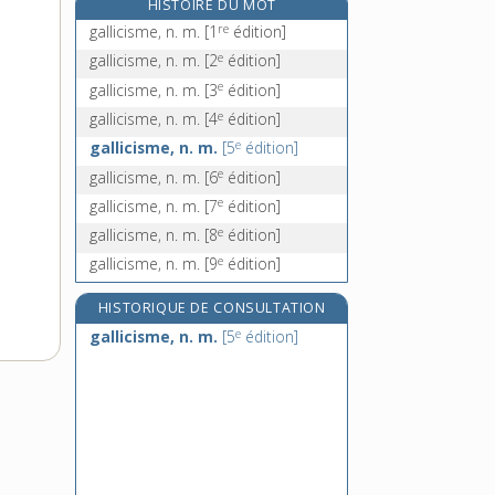
HISTOIRE DU MOT
gallium [I], n. m.
re
gallicisme, n. m.
[1
édition]
e
gallium [II]
[5
édition]
e
gallicisme, n. m.
[2
édition]
gallo- [I], préf.
e
gallicisme, n. m.
[3
édition]
gallo [II], n. m.
e
gallicisme, n. m.
[4
édition]
e
gallicisme, n. m.
[5
édition]
e
gallicisme, n. m.
[6
édition]
e
gallicisme, n. m.
[7
édition]
e
gallicisme, n. m.
[8
édition]
e
gallicisme, n. m.
[9
édition]
HISTORIQUE DE CONSULTATION
e
gallicisme, n. m.
[5
édition]