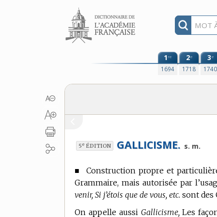
Aller au contenu
1
2
3
re
e
e
1694
1718
174
GALLICISME.
e
s. m.
5
ÉDITION
■
Construction propre et particulièr
Grammaire, mais autorisée par l’usag
venir, Si j’étois que de vous, etc.
sont des 
On appelle aussi
Gallicisme,
Les façon