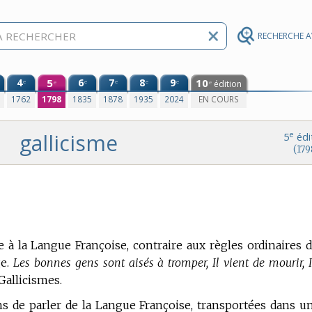
RECHERCHE 
4
5
6
7
8
9
10
e
e
e
e
e
édition
e
e
0
1762
1798
1835
1878
1935
2024
EN COURS
gallicisme
e
5
édi
(179
e à la Langue Françoise, contraire aux règles ordinaires d
e.
Les bonnes gens sont aisés à tromper, Il vient de mourir, I
Gallicismes.
s de parler de la Langue Françoise, transportées dans u