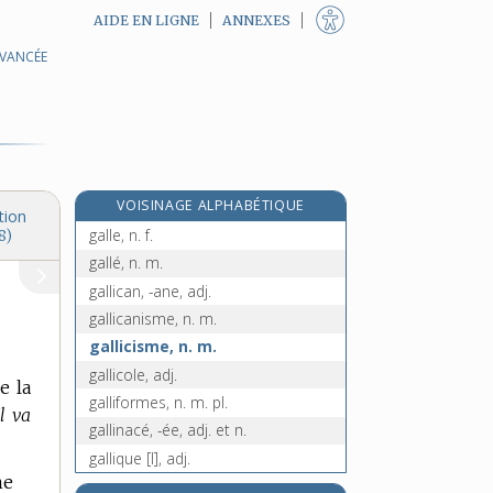
AIDE EN LIGNE
ANNEXES
AVANCÉE
galimafrée, n. f.
galimatias, n. m.
galion, n. m.
galiote, n. f.
galipette, n. f.
VOISINAGE ALPHABÉTIQUE
galipot, n. m.
tion
galle, n. f.
8)
gallé, n. m.
gallican, -ane, adj.
gallicanisme, n. m.
gallicisme, n. m.
gallicole, adj.
e la
galliformes, n. m. pl.
l va
gallinacé, -ée, adj. et n.
gallique [I], adj.
ne
gallique [II], adj.