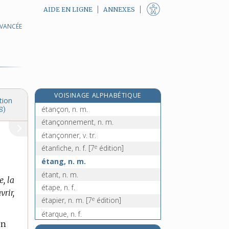
AIDE EN LIGNE
ANNEXES
AVANCÉE
étampure, n. f.
étamure, n. f.
étanche, adj. et n. f.
étanchéité, n. f.
étanchement, n. m.
VOISINAGE ALPHABÉTIQUE
étancher, v. tr.
tion
étançon, n. m.
8)
étançonnement, n. m.
étançonner, v. tr.
e
étanfiche, n. f.
[7
édition]
étang, n. m.
étant, n. m.
, la
étape, n. f.
rir,
e
étapier, n. m.
[7
édition]
étarque, n. f.
en
étarquer, v. tr.