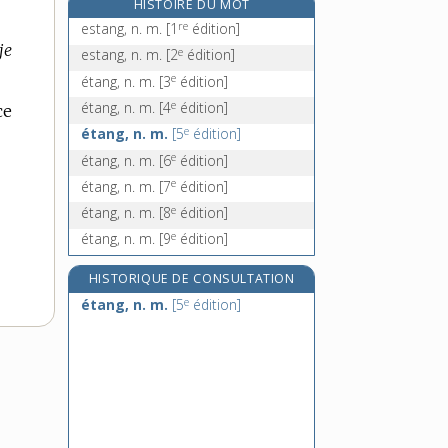
HISTOIRE DU MOT
état, n. m.
re
estang, n. m.
[1
édition]
État-gendarme, n. m.
je
e
estang, n. m.
[2
édition]
étatique, adj.
e
étang, n. m.
[3
édition]
étatisation, n. f.
e
étang, n. m.
[4
édition]
ce
e
étang, n. m.
[5
édition]
e
étang, n. m.
[6
édition]
e
étang, n. m.
[7
édition]
e
étang, n. m.
[8
édition]
e
étang, n. m.
[9
édition]
HISTORIQUE DE CONSULTATION
e
étang, n. m.
[5
édition]