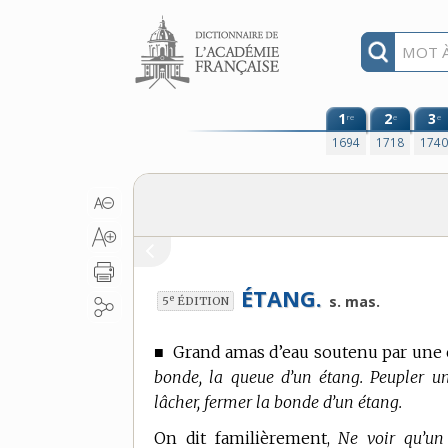
Aller au contenu
1
2
3
re
e
e
1694
1718
174
ÉTANG.
e
s. mas.
5
ÉDITION
■
Grand amas d’eau soutenu par une c
bonde, la queue d’un étang. Peupler un
lâcher, fermer la bonde d’un étang.
On dit familièrement,
Ne voir qu’un