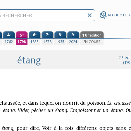
RECHERCHE 
4
5
6
7
8
9
10
e
e
e
e
e
édition
e
e
0
1762
1798
1835
1878
1935
2024
EN COURS
étang
e
5
édi
(179
haussée, et dans lequel on nourrit du poisson.
La chaussée
 étang. Vider, pêcher un étang. Empoissonner un étang. Ouv
 étang,
pour dire, Voir à la fois différens objets sans 