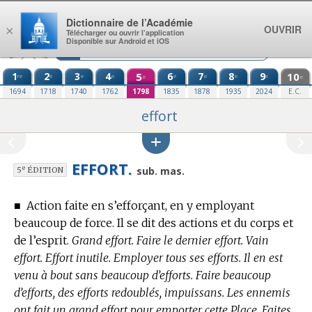
Aller au contenu
Dictionnaire de l’Académie
OUVRIR
×
Télécharger ou ouvrir l’application
Disponible sur Android et iOS
1
2
3
4
5
6
7
8
9
10
re
e
e
e
e
e
e
e
e
e
1694
1718
1740
1762
1798
1835
1878
1935
2024
E.C.
effort
EFFORT.
e
sub. mas.
5
ÉDITION
■
Action faite en s’efforçant, en y employant
beaucoup de force. Il se dit des actions et du corps et
de l’esprit.
Grand effort. Faire le dernier effort. Vain
effort. Effort inutile. Employer tous ses efforts. Il en est
venu à bout sans beaucoup d’efforts. Faire beaucoup
d’efforts, des efforts redoublés, impuissans. Les ennemis
ont fait un grand effort pour emporter cette Place. Faites