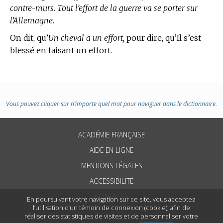
contre-murs. Tout l’effort de la guerre va se porter sur
l’Allemagne.
On dit, qu’
Un cheval a un effort,
pour dire, qu’Il s’est
blessé en faisant un effort.
Vous pouvez cliquer sur n’importe quel mot pour naviguer dans le dictionnaire.
ACADÉMIE FRANÇAISE
AIDE EN LIGNE
MENTIONS LÉGALES
ACCESSIBILITÉ
CONTACTS
En poursuivant votre navigation sur ce site, vous acceptez
l’utilisation d’un témoin de connexion (cookie), afin de
réaliser des statistiques de visites et de personnaliser votre