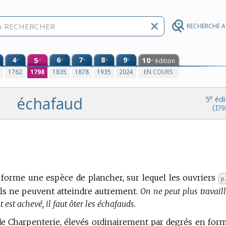
RECHERCHE 
4
5
6
7
8
9
10
e
e
e
e
e
édition
e
e
0
1762
1798
1835
1878
1935
2024
EN COURS
échafaud
e
5
édi
(179
 forme une espèce de plancher, sur lequel les ouvriers
p
ils ne peuvent atteindre autrement.
On ne peut plus travaill
est achevé, il faut ôter les échafauds.
de Charpenterie, élevés ordinairement par degrés en for