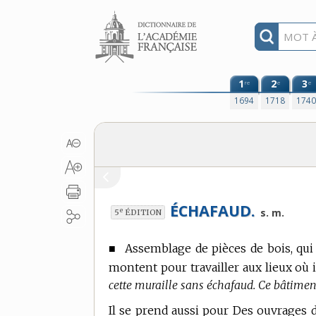
Aller au contenu
1
2
3
re
e
e
1694
1718
174
ÉCHAFAUD.
e
s. m.
5
ÉDITION
■
Assemblage de pièces de bois, qui
montent pour travailler aux lieux où 
cette muraille sans échafaud. Ce bâtiment 
Il se prend aussi pour Des ouvrages 