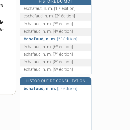
HISTOIRE DU MOT
On
échalier, n. m.
re
eschafaut, n. m.
[1
édition]
échalote, n. f.
e
eschafaud, n. m.
[2
édition]
échampir, v. tr.
de
e
échafaud, n. m.
[3
édition]
échancré, -ée, adj.
te
e
échafaud, n. m.
[4
édition]
e
échafaud, n. m.
[5
édition]
e
échafaud, n. m.
[6
édition]
e
échafaud, n. m.
[7
édition]
e
échafaud, n. m.
[8
édition]
e
échafaud, n. m.
[9
édition]
HISTORIQUE DE CONSULTATION
e
échafaud, n. m.
[5
édition]