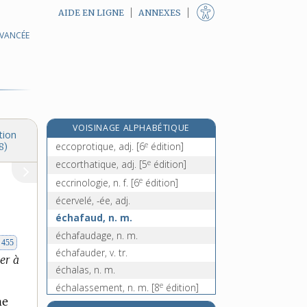
AIDE EN LIGNE
ANNEXES
AVANCÉE
ecchymotique, adj.
ecclésial, -ale, adj.
ecclésiaste, n. m.
ecclésiastique, adj. et n. m.
ecclésiastiquement, adv.
VOISINAGE ALPHABÉTIQUE
ecclésiologie, n. f.
tion
e
eccoprotique, adj.
[6
édition]
8)
e
eccorthatique, adj.
[5
édition]
e
eccrinologie, n. f.
[6
édition]
écervelé, -ée, adj.
échafaud, n. m.
échafaudage, n. m.
. 455
échafauder, v. tr.
er à
échalas, n. m.
e
échalassement, n. m.
[8
édition]
me
échalasser, v. tr.