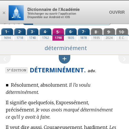
Aller au contenu
Dictionnaire de l’Académie
OUVRIR
×
Télécharger ou ouvrir l’application
Disponible sur Android et iOS
1
2
3
4
5
6
7
8
9
10
re
e
e
e
e
e
e
e
e
e
1694
1718
1740
1762
1798
1835
1878
1935
2024
E.C.
déterminément
DÉTERMINÉMENT.
e
adv.
5
ÉDITION
■
Résolument, absolument.
Il l’a voulu
déterminément.
Il signifie quelquefois, Expressément,
précisément.
Je vous avois marqué déterminément
ce qu’il y avoit à faire.
Il veut dire aussi, Courageusement, hardiment.
Les