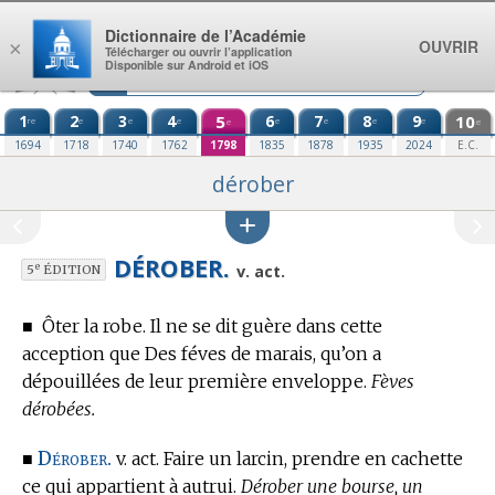
Aller au contenu
Dictionnaire de l’Académie
OUVRIR
×
Télécharger ou ouvrir l’application
Disponible sur Android et iOS
1
2
3
4
5
6
7
8
9
10
re
e
e
e
e
e
e
e
e
e
1694
1718
1740
1762
1798
1835
1878
1935
2024
E.C.
dérober
DÉROBER.
e
v. act.
5
ÉDITION
■
Ôter la robe. Il ne se dit guère dans cette
acception que Des féves de marais, qu’on a
dépouillées de leur première enveloppe.
Fèves
dérobées.
Dérober.
■
v. act. Faire un larcin, prendre en cachette
ce qui appartient à autrui.
Dérober une bourse, un