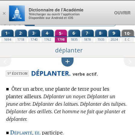
Aller au contenu
Dictionnaire de l’Académie
OUVRIR
×
Télécharger ou ouvrir l’application
Disponible sur Android et iOS
1
2
3
4
5
6
7
8
9
10
re
e
e
e
e
e
e
e
e
e
1694
1718
1740
1762
1798
1835
1878
1935
2024
E.C.
déplanter
DÉPLANTER.
e
verbe actif.
5
ÉDITION
■
Ôter un arbre, une plante de terre pour les
planter ailleurs.
Déplanter un noyer. Déplanter un
jeune arbre. Déplanter des laitues. Déplanter des tulipes.
Déplanter des œillets. Cet homme ne fait que planter et
déplanter.
Déplanté, ée.
■
participe.