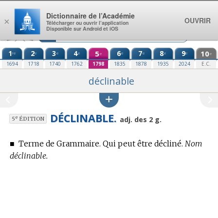
Aller au contenu
Dictionnaire de l’Académie
OUVRIR
×
Télécharger ou ouvrir l’application
Disponible sur Android et iOS
1
2
3
4
5
6
7
8
9
10
re
e
e
e
e
e
e
e
e
e
1694
1718
1740
1762
1798
1835
1878
1935
2024
E.C.
déclinable
DÉCLINABLE.
e
adj. des 2 g.
5
ÉDITION
■
Terme de Grammaire.
Qui peut être décliné.
Nom
déclinable.