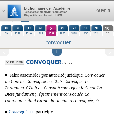
Aller au contenu
Dictionnaire de l’Académie
OUVRIR
×
Télécharger ou ouvrir l’application
Disponible sur Android et iOS
1
2
3
4
5
6
7
8
9
10
re
e
e
e
e
e
e
e
e
e
1694
1718
1740
1762
1798
1835
1878
1935
2024
E.C.
convoquer
CONVOQUER.
e
v. a.
5
ÉDITION
■
Faire assembler par autorité juridique.
Convoquer
un Concile. Convoquer les États. Convoquer le
Parlement. C’étoit au Consul à convoquer le Sénat. La
Diète fut dûment, légitimement convoquée. La
compagnie étant extraordinairement convoquée, etc.
Convoqué, ée.
■
participe.