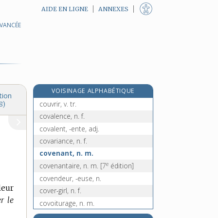
AIDE EN LIGNE
ANNEXES
AVANCÉE
couvre-livre, n. m.
couvre-nuque, n. m.
couvre-pied, n. m.
couvre-pieds, n. m.
couvre-plat, n. m.
VOISINAGE ALPHABÉTIQUE
couvreur, n. m.
tion
couvrir, v. tr.
8)
covalence, n. f.
covalent, -ente, adj.
covariance, n. f.
covenant, n. m.
e
covenantaire, n. m.
[7
édition]
covendeur, -euse, n.
leur
cover-girl, n. f.
r le
covoiturage, n. m.
cow-boy, n. m.