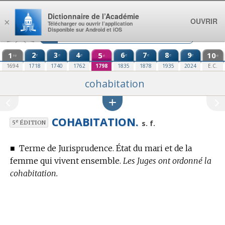
Aller au contenu
Dictionnaire de l’Académie
OUVRIR
×
Télécharger ou ouvrir l’application
Disponible sur Android et iOS
1
2
3
4
5
6
7
8
9
10
e
e
e
e
e
e
e
re
e
e
1694
1718
1740
1762
1798
1835
1878
1935
2024
E.C.
cohabitation
COHABITATION.
e
s. f.
5
ÉDITION
■
Terme de Jurisprudence.
État du mari et de la
femme qui vivent ensemble.
Les Juges ont ordonné la
cohabitation.