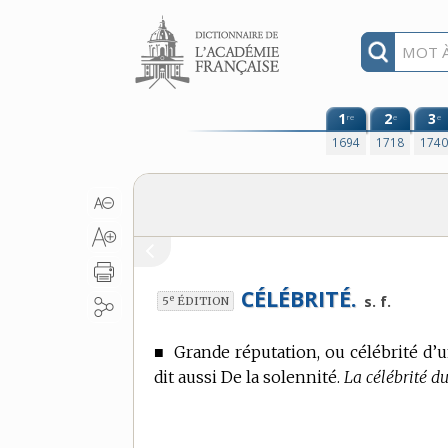
Aller au contenu
1
2
3
re
e
e
1694
1718
174
CÉLÉBRITÉ.
e
s. f.
5
ÉDITION
■
Grande réputation, ou célébrité d’
dit aussi De la solennité.
La célébrité du