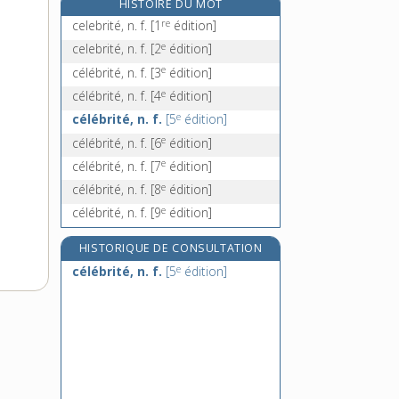
HISTOIRE DU MOT
cèleri-rave, n. m.
re
celebrité, n. f.
[1
édition]
célérité, n. f.
e
celebrité, n. f.
[2
édition]
célesta, n. m.
e
célébrité, n. f.
[3
édition]
céleste, adj.
e
célébrité, n. f.
[4
édition]
e
célébrité, n. f.
[5
édition]
e
célébrité, n. f.
[6
édition]
e
célébrité, n. f.
[7
édition]
e
célébrité, n. f.
[8
édition]
e
célébrité, n. f.
[9
édition]
HISTORIQUE DE CONSULTATION
e
célébrité, n. f.
[5
édition]