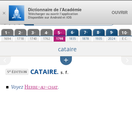
Aller au contenu
Dictionnaire de l’Académie
OUVRIR
×
Télécharger ou ouvrir l’application
Disponible sur Android et iOS
1
2
3
4
5
6
7
8
9
10
e
e
e
e
re
e
e
e
e
e
1694
1718
1740
1762
1798
1835
1878
1935
2024
E.C.
cataire
CATAIRE.
e
s. f.
5
ÉDITION
■
Herbe-au-chat
.
Voyez