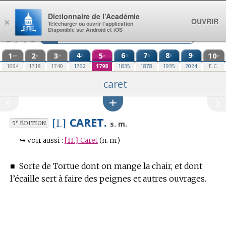
Aller au contenu
Dictionnaire de l’Académie
OUVRIR
×
Télécharger ou ouvrir l’application
Disponible sur Android et iOS
1
2
3
4
5
6
7
8
9
10
e
e
e
e
e
re
e
e
e
e
1694
1718
1740
1762
1798
1835
1878
1935
2024
E.C.
caret
CARET.
[I.]
e
s. m.
5
ÉDITION
↪
voir aussi :
[II.]
Caret
(n. m.)
■
Sorte de Tortue dont on mange la chair, et dont
l’écaille sert à faire des peignes et autres ouvrages.