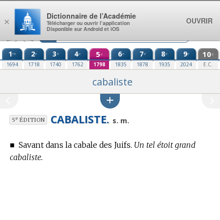
Aller au contenu
Dictionnaire de l’Académie
OUVRIR
×
Télécharger ou ouvrir l’application
Disponible sur Android et iOS
1
2
3
4
5
6
7
8
9
10
re
e
e
e
e
e
e
e
e
e
1694
1718
1740
1762
1798
1835
1878
1935
2024
E.C.
cabaliste
CABALISTE.
e
s. m.
5
ÉDITION
■
Savant dans la cabale des Juifs.
Un tel étoit grand
cabaliste.