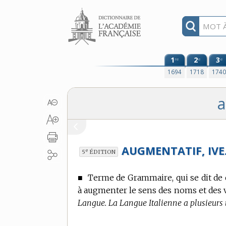
Aller au contenu
1
2
3
re
e
e
1694
1718
174
a
AUGMENTATIF, IVE
e
5
ÉDITION
■
Terme de Grammaire,
qui se dit de
à augmenter le sens des noms et des 
Langue. La Langue Italienne a plusieurs