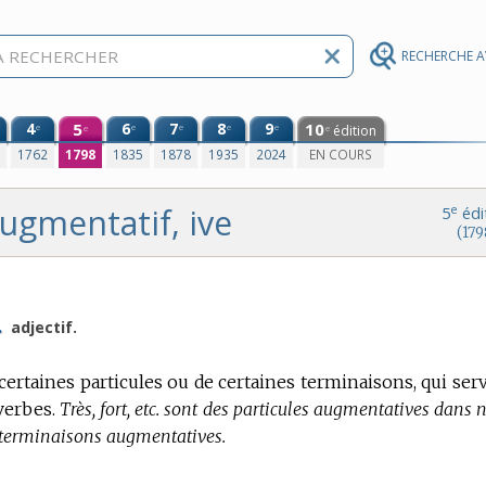
RECHERCHE 
4
5
6
7
8
9
10
e
e
e
e
e
édition
e
e
0
1762
1798
1835
1878
1935
2024
EN COURS
ugmentatif, ive
e
5
édi
(179
.
adjectif.
 certaines particules ou de certaines terminaisons, qui ser
verbes.
Très, fort, etc. sont des particules augmentatives dans 
 terminaisons augmentatives.