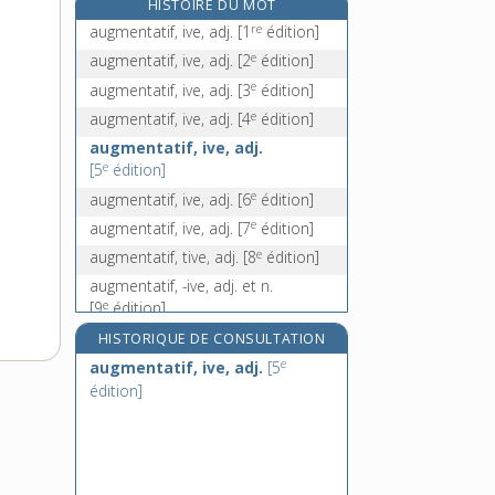
HISTOIRE DU MOT
augurer, v. tr.
re
augmentatif, ive, adj.
[1
édition]
auguste [I], adj.
e
augmentatif, ive, adj.
[2
édition]
auguste [II], n. m.
e
augmentatif, ive, adj.
[3
édition]
e
auguste [III], n. m.
[7
édition]
e
augmentatif, ive, adj.
[4
édition]
augmentatif, ive, adj.
e
[5
édition]
e
augmentatif, ive, adj.
[6
édition]
e
augmentatif, ive, adj.
[7
édition]
e
augmentatif, tive, adj.
[8
édition]
augmentatif, -ive, adj. et n.
e
[9
édition]
HISTORIQUE DE CONSULTATION
e
augmentatif, ive, adj.
[5
édition]