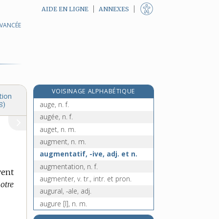
AIDE EN LIGNE
ANNEXES
AVANCÉE
auditif, -ive, adj.
audition, n. f.
auditionner, v. tr. et intr.
auditoire, n. m.
auditorat, n. m.
VOISINAGE ALPHABÉTIQUE
auditorium, n. m.
tion
auge, n. f.
8)
augée, n. f.
auget, n. m.
augment, n. m.
augmentatif, -ive, adj. et n.
augmentation, n. f.
vent
augmenter, v. tr., intr. et pron.
notre
augural, -ale, adj.
augure [I], n. m.
augure [II], n. m.