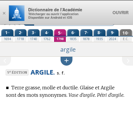
Aller au contenu
Dictionnaire de l’Académie
OUVRIR
×
Télécharger ou ouvrir l’application
Disponible sur Android et iOS
1
2
3
4
5
6
7
8
9
10
re
e
e
e
e
e
e
e
e
e
1694
1718
1740
1762
1798
1835
1878
1935
2024
E.C.
argile
ARGILE.
e
s. f.
5
ÉDITION
■
Terre grasse, molle et ductile. Glaise et Argile
sont des mots synonymes.
Vase d’argile. Pétri d’argile.