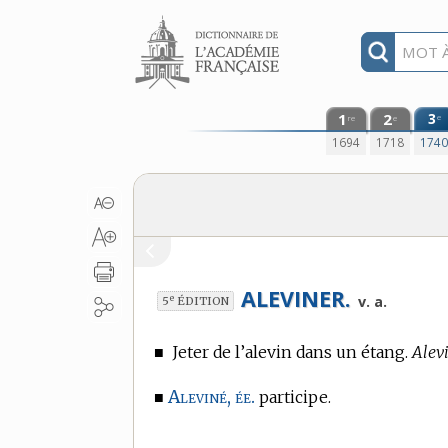
Aller au contenu
1
2
3
e
re
e
1694
1718
174
ALEVINER.
e
v. a.
5
ÉDITION
■
Jeter de l’alevin dans un étang.
Alev
Aleviné, ée.
■
participe.