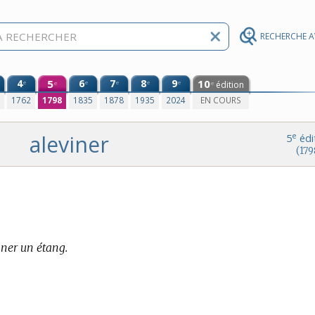
RECHERCHE 
4
5
6
7
8
9
10
e
e
e
e
e
édition
e
e
0
1762
1798
1835
1878
1935
2024
EN COURS
aleviner
e
5
édi
(179
iner un étang.