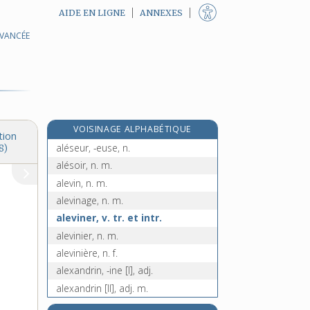
AIDE EN LIGNE
ANNEXES
AVANCÉE
alerte, interj., adj. et n. f.
alertement, adv.
alerter, v. tr.
alésage, n. m.
alèse, n. f.
VOISINAGE ALPHABÉTIQUE
aléser, v. tr.
tion
aléseur, -euse, n.
8)
alésoir, n. m.
alevin, n. m.
alevinage, n. m.
aleviner, v. tr. et intr.
alevinier, n. m.
alevinière, n. f.
alexandrin, -ine [I], adj.
alexandrin [II], adj. m.
alexandrinisme, n. m.