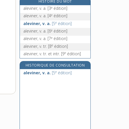
HISTOIRE DU MOT
alexie, n. f.
e
aleviner, v. a.
[3
édition]
e
alexipharmaque, adj.
[6
édition]
e
aleviner, v. a.
[4
édition]
e
alexitère, adj.
[6
édition]
e
aleviner, v. a.
[5
édition]
alezan, -ane, adj. et n.
e
aleviner, v. a.
[6
édition]
e
aleviner, v. a.
[7
édition]
e
aleviner, v. tr.
[8
édition]
e
aleviner, v. tr. et intr.
[9
édition]
HISTORIQUE DE CONSULTATION
e
aleviner, v. a.
[5
édition]