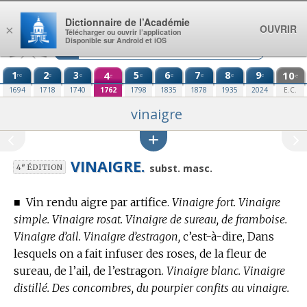
Aller au contenu
Dictionnaire de l’Académie
OUVRIR
×
Télécharger ou ouvrir l’application
Disponible sur Android et iOS
1
2
3
4
5
6
7
8
9
10
re
e
e
e
e
e
e
e
e
e
1694
1718
1740
1762
1798
1835
1878
1935
2024
E.C.
vinaigre
VINAIGRE.
e
subst. masc.
4
ÉDITION
■
Vin rendu aigre par artifice.
Vinaigre fort. Vinaigre
simple. Vinaigre rosat. Vinaigre de sureau, de framboise.
Vinaigre d’ail. Vinaigre d’estragon,
c’est-à-dire, Dans
lesquels on a fait infuser des roses, de la fleur de
sureau, de l’ail, de l’estragon.
Vinaigre blanc. Vinaigre
distillé. Des concombres, du pourpier confits au vinaigre.