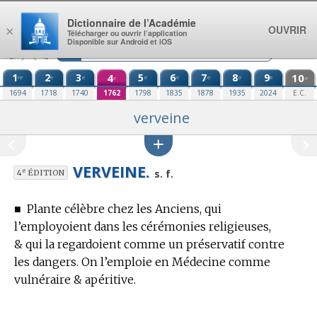
Aller au contenu
Dictionnaire de l’Académie
OUVRIR
×
Télécharger ou ouvrir l’application
Disponible sur Android et iOS
1
2
3
4
5
6
7
8
9
10
re
e
e
e
e
e
e
e
e
e
1694
1718
1740
1762
1798
1835
1878
1935
2024
E.C.
verveine
VERVEINE.
e
s. f.
4
ÉDITION
■
Plante célèbre chez les Anciens, qui
l’employoient dans les cérémonies religieuses,
& qui la regardoient comme un préservatif contre
les dangers.
On l’emploie
en Médecine
comme
vulnéraire & apéritive.