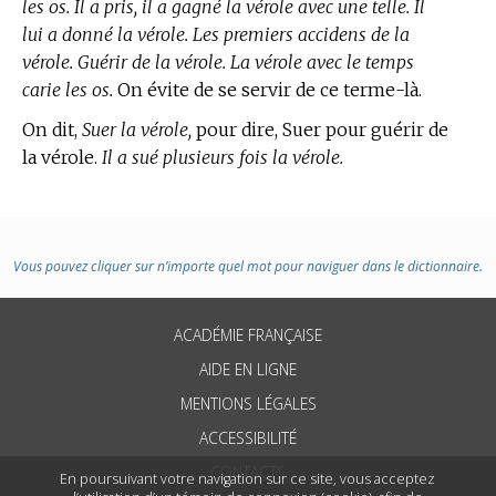
les os. Il a pris, il a gagné la vérole avec une telle. Il
lui a donné la vérole. Les premiers accidens de la
vérole. Guérir de la vérole. La vérole avec le temps
carie les os.
On évite de se servir de ce terme-là.
On dit,
Suer la vérole,
pour dire, Suer pour guérir de
la vérole.
Il a sué plusieurs fois la vérole.
Vous pouvez cliquer sur n’importe quel mot pour naviguer dans le dictionnaire.
ACADÉMIE FRANÇAISE
AIDE EN LIGNE
MENTIONS LÉGALES
ACCESSIBILITÉ
CONTACTS
En poursuivant votre navigation sur ce site, vous acceptez