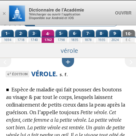
Aller au contenu
Dictionnaire de l’Académie
OUVRIR
×
Télécharger ou ouvrir l’application
Disponible sur Android et iOS
1
2
3
4
5
6
7
8
9
10
re
e
e
e
e
e
e
e
e
e
1694
1718
1740
1762
1798
1835
1878
1935
2024
E.C.
vérole
VÉROLE.
e
s. f.
4
ÉDITION
■
Espèce de maladie qui fait pousser des boutons
au visage & par tout le corps, lesquels laissent
ordinairement de petits creux dans la peau après la
guérison.
On l’appelle toujours
Petite vérole. Cet
enfant, cette femme a la petite vérole. La petite vérole
sort bien. La petite vérole est rentrée. Un grain de petite
vérole lui a fait perdre un œil. Il a le visage tout gâté de