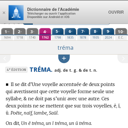
Aller au contenu
Dictionnaire de l’Académie
OUVRIR
×
Télécharger ou ouvrir l’application
Disponible sur Android et iOS
1
2
3
4
5
6
7
8
9
10
e
e
e
e
e
re
e
e
e
e
1694
1718
1740
1762
1798
1835
1878
1935
2024
E.C.
tréma
TRÉMA.
e
adj. de t. g. & de t. n.
4
ÉDITION
■
Il se dit d’Une voyelle accentuée de deux points
qui avertissent que cette voyelle forme seule une
syllabe, & ne doit pas s’unir avec une autre.
Ces
deux points ne se mettent que sur trois voyelles, ë, ï,
ü.
Poëte, naïf, ïambe, Saül.
On dit,
Un ë tréma, un ï tréma, un ü tréma.