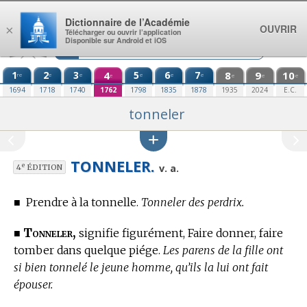
Aller au contenu
Dictionnaire de l’Académie
OUVRIR
×
Télécharger ou ouvrir l’application
Disponible sur Android et iOS
1
2
3
4
5
6
7
8
9
10
re
e
e
e
e
e
e
e
e
e
1694
1718
1740
1762
1798
1835
1878
1935
2024
E.C.
tonneler
TONNELER.
e
v. a.
4
ÉDITION
■
Prendre à la tonnelle.
Tonneler des perdrix.
Tonneler,
■
signifie figurément, Faire donner, faire
tomber dans quelque piége.
Les parens de la fille ont
si bien tonnelé le jeune homme, qu’ils la lui ont fait
épouser.