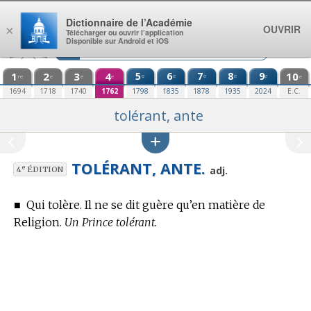
Aller au contenu
Dictionnaire de l’Académie
OUVRIR
×
Télécharger ou ouvrir l’application
Disponible sur Android et iOS
1
2
3
4
5
6
7
8
9
10
e
e
e
e
e
re
e
e
e
e
1694
1718
1740
1762
1798
1835
1878
1935
2024
E.C.
tolérant, ante
TOLÉRANT, ANTE.
e
adj.
4
ÉDITION
■
Qui tolère. Il ne se dit guère qu’
en matière de
Religion.
Un Prince tolérant.