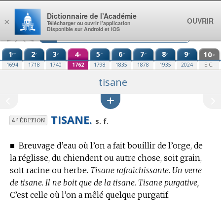
Aller au contenu
Dictionnaire de l’Académie
OUVRIR
×
Télécharger ou ouvrir l’application
Disponible sur Android et iOS
1
2
3
4
5
6
7
8
9
10
re
e
e
e
e
e
e
e
e
e
1694
1718
1740
1762
1798
1835
1878
1935
2024
E.C.
tisane
TISANE.
e
s. f.
4
ÉDITION
■
Breuvage d’eau où l’on a fait bouillir de l’orge, de
la réglisse, du chiendent ou autre chose, soit grain,
soit racine ou herbe.
Tisane rafraîchissante. Un verre
de tisane. Il ne boit que de la tisane. Tisane purgative,
C’est celle où l’on a mêlé quelque purgatif.