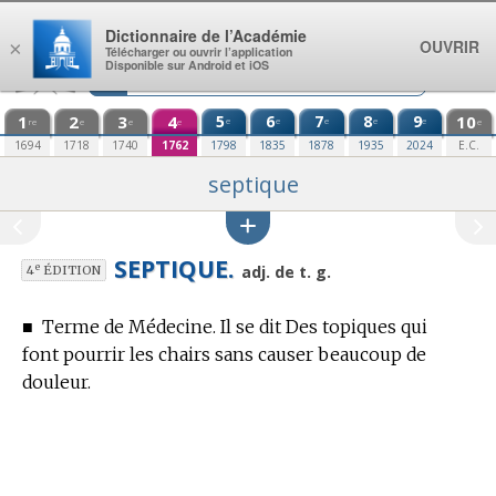
Aller au contenu
Dictionnaire de l’Académie
OUVRIR
×
Télécharger ou ouvrir l’application
Disponible sur Android et iOS
1
2
3
4
5
6
7
8
9
10
e
e
e
e
e
re
e
e
e
e
1694
1718
1740
1762
1798
1835
1878
1935
2024
E.C.
septique
SEPTIQUE.
e
adj. de t. g.
4
ÉDITION
■
Terme de Médecine.
Il se dit Des topiques qui
font pourrir les chairs sans causer beaucoup de
douleur.