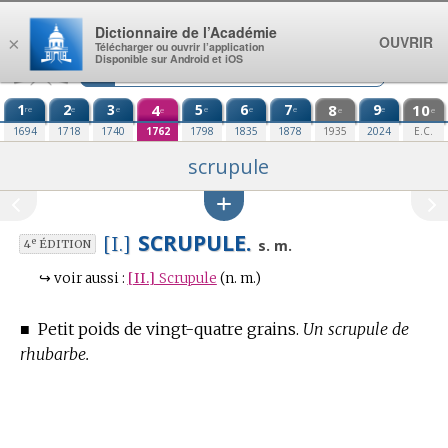
Aller au contenu
Dictionnaire de l’Académie
OUVRIR
×
Télécharger ou ouvrir l’application
Disponible sur Android et iOS
1
2
3
4
5
6
7
8
9
10
re
e
e
e
e
e
e
e
e
e
1694
1718
1740
1762
1798
1835
1878
1935
2024
E.C.
scrupule
SCRUPULE.
[I.]
e
s. m.
4
ÉDITION
↪
voir aussi :
[II.]
Scrupule
(n. m.)
■
Petit poids de vingt-quatre grains.
Un scrupule de
rhubarbe.