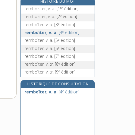
HISTOIRE DU MOT
remboursable, adj.
re
remboister, v. a.
[1
édition]
remboursement, n. m.
e
remboister, v. a.
[2
édition]
rembourser, v. tr.
e
remboîter, v. a.
[3
édition]
rembrunir, v. tr.
e
remboîter, v. a.
[4
édition]
e
remboîter, v. a.
[5
édition]
e
remboîter, v. a.
[6
édition]
e
remboîter, v. a.
[7
édition]
e
remboîter, v. tr.
[8
édition]
e
remboîter, v. tr.
[9
édition]
HISTORIQUE DE CONSULTATION
e
remboîter, v. a.
[4
édition]