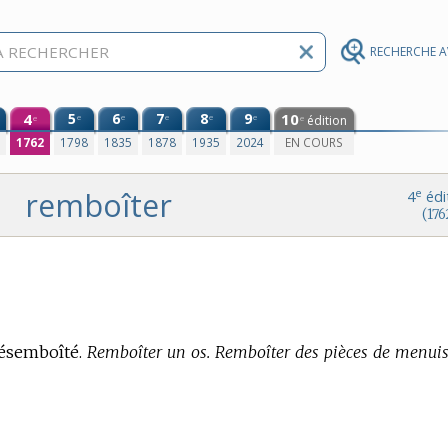
RECHERCHE 
4
5
6
7
8
9
10
e
e
e
e
e
édition
e
e
0
1762
1798
1835
1878
1935
2024
EN COURS
remboîter
e
4
édi
(176
désemboîté.
Remboîter un os. Remboîter des pièces de menuis