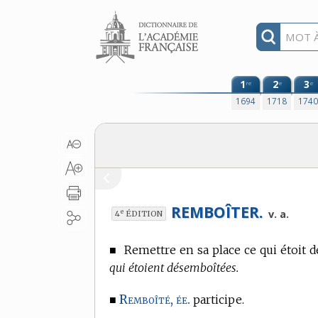
Aller au contenu
1
2
3
re
e
e
1694
1718
174
REMBOÎTER.
e
v. a.
4
ÉDITION
■
Remettre en sa place ce qui étoit 
qui étoient désemboîtées.
Remboîté, ée.
■
participe.