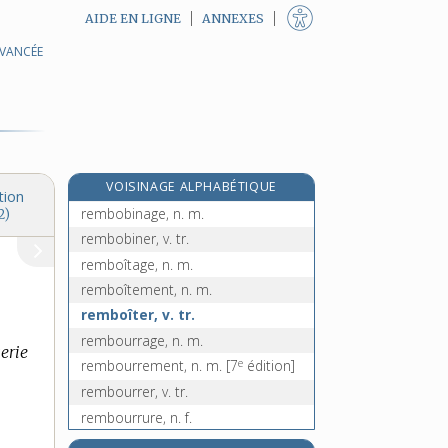
AIDE EN LIGNE
ANNEXES
AVANCÉE
rembaucher, v. tr.
remblai, n. m.
remblaiement, n. m.
remblayage, n. m.
remblayer, v. tr.
VOISINAGE ALPHABÉTIQUE
remblayeur, -euse, n.
tion
rembobinage, n. m.
2)
rembobiner, v. tr.
remboîtage, n. m.
remboîtement, n. m.
remboîter, v. tr.
rembourrage, n. m.
erie
e
rembourrement, n. m.
[7
édition]
rembourrer, v. tr.
rembourrure, n. f.
rembours, n. m.