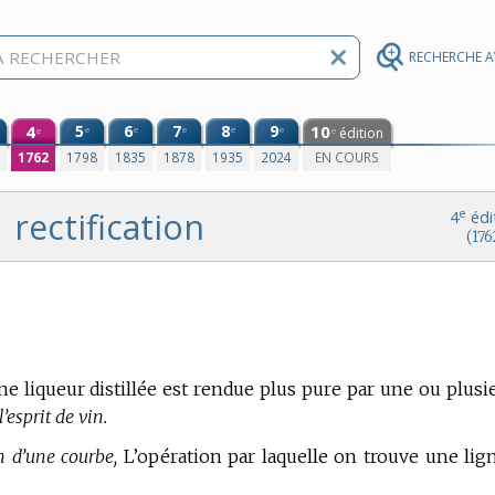
RECHERCHE 
4
5
6
7
8
9
10
e
e
e
e
e
édition
e
e
0
1762
1798
1835
1878
1935
2024
EN COURS
rectification
e
4
édi
(176
e liqueur distillée est rendue plus pure par une ou plusi
l’esprit de vin.
on d’une courbe,
L’opération par laquelle on trouve une lig