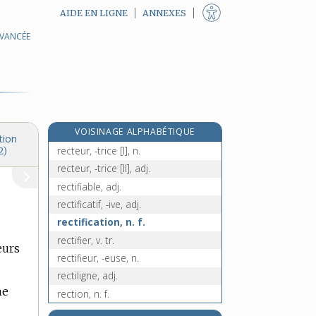
AIDE EN LIGNE
ANNEXES
AVANCÉE
recruter, v. tr.
recruteur, n. m.
recta, adv.
rectal, -ale, adj.
rectangle, adj. et n. m.
VOISINAGE ALPHABÉTIQUE
rectangulaire, adj.
tion
recteur, -trice [I], n.
2)
recteur, -trice [II], adj.
rectifiable, adj.
rectificatif, -ive, adj.
rectification, n. f.
rectifier, v. tr.
eurs
rectifieur, -euse, n.
rectiligne, adj.
ne
rection, n. f.
rectite, n. f.