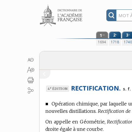
Aller au contenu
1
2
3
e
e
re
1694
1718
174
RECTIFICATION.
e
s. f.
4
ÉDITION
■
Opération chimique, par laquelle un
nouvelles distillations.
Rectification de 
On appelle
en Géométrie,
Rectificati
droite égale à une courbe.