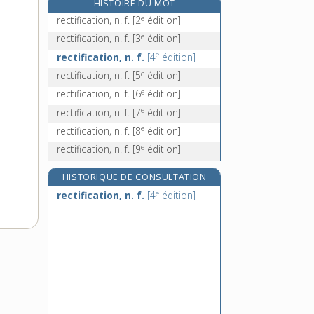
HISTOIRE DU MOT
rectitude, n. f.
e
rectification, n. f.
[2
édition]
recto- [I], préf.
e
rectification, n. f.
[3
édition]
recto [II], n. m.
e
rectification, n. f.
[4
édition]
rectocolite, n. f.
e
rectification, n. f.
[5
édition]
e
rectification, n. f.
[6
édition]
e
rectification, n. f.
[7
édition]
e
rectification, n. f.
[8
édition]
e
rectification, n. f.
[9
édition]
HISTORIQUE DE CONSULTATION
e
rectification, n. f.
[4
édition]