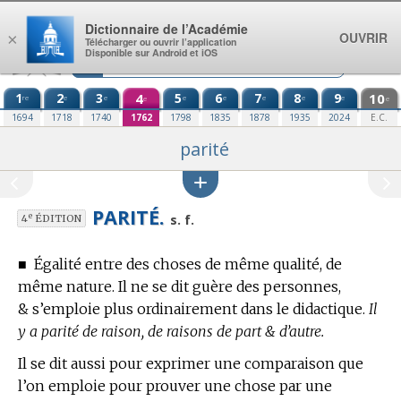
Aller au contenu
Dictionnaire de l’Académie
OUVRIR
×
Télécharger ou ouvrir l’application
Disponible sur Android et iOS
1
2
3
4
5
6
7
8
9
10
re
e
e
e
e
e
e
e
e
e
1694
1718
1740
1762
1798
1835
1878
1935
2024
E.C.
parité
PARITÉ.
e
s. f.
4
ÉDITION
■
Égalité entre des choses de même qualité, de
même nature. Il ne se dit guère des personnes,
& s’emploie plus ordinairement dans le didactique.
Il
y a parité de raison, de raisons de part & d’autre.
Il se dit aussi pour exprimer une comparaison que
l’on emploie pour prouver une chose par une