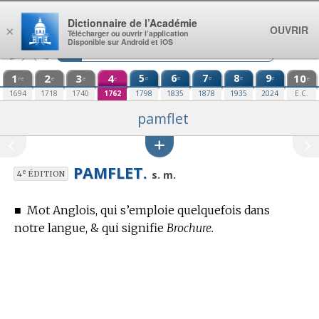
Aller au contenu
Dictionnaire de l’Académie
OUVRIR
×
Télécharger ou ouvrir l’application
Disponible sur Android et iOS
1
2
3
4
5
6
7
8
9
10
e
e
e
e
e
re
e
e
e
e
1694
1718
1740
1762
1798
1835
1878
1935
2024
E.C.
pamflet
PAMFLET.
e
s. m.
4
ÉDITION
■
Mot Anglois, qui s’emploie quelquefois dans
notre langue, & qui signifie
Brochure.