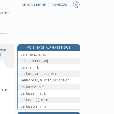
AIDE EN LIGNE
ANNEXES
AVANCÉE
pagre, n. m.
pagure, n. m.
pagus, n. m.
pahlavi, n. m.
paidologie, n. f.
VOISINAGE ALPHABÉTIQUE
paie, n. f.
tion
paiement, n. m.
2)
païen, -ïenne, adj.
paierie, n. f.
paillard, -arde, adj. et n.
e
paillarder, v. intr.
[8
édition]
paillardise, n. f.
s ne
paillasse [I], n. f.
paillasse [II], n. m.
paillasson, n. m.
paillassonnage, n. m.