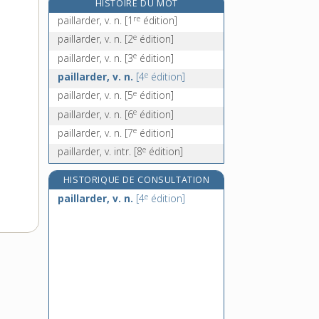
HISTOIRE DU MOT
paillassonner, v. tr.
re
paillarder, v. n.
[1
édition]
paille, n. f.
e
paillarder, v. n.
[2
édition]
paillé, -ée, adj.
e
paillarder, v. n.
[3
édition]
paille-en-cul, n. m.
e
paillarder, v. n.
[4
édition]
e
paillarder, v. n.
[5
édition]
e
paillarder, v. n.
[6
édition]
e
paillarder, v. n.
[7
édition]
e
paillarder, v. intr.
[8
édition]
HISTORIQUE DE CONSULTATION
e
paillarder, v. n.
[4
édition]