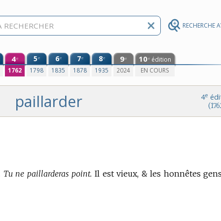
RECHERCHE 
4
5
6
7
8
9
10
e
e
e
e
édition
e
e
e
0
1762
1798
1835
1878
1935
2024
EN COURS
paillarder
e
4
édi
(176
.
Tu ne paillarderas point.
Il est vieux, & les honnêtes gen