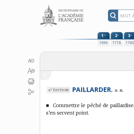
Aller au contenu
1
2
3
re
e
e
1694
1718
174
PAILLARDER.
e
v. n.
4
ÉDITION
■
Commettre le péché de paillardise
s’en servent point.