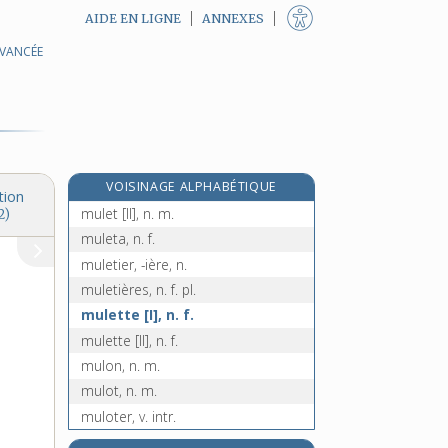
AIDE EN LIGNE
ANNEXES
AVANCÉE
mulâtre, adj.
e
mulcter, v. tr.
[7
édition]
mule [I], n. f.
mule [II], n. f.
e
mules, n. f. pl.
[7
édition]
VOISINAGE ALPHABÉTIQUE
mulet [I], n. m.
tion
mulet [II], n. m.
2)
muleta, n. f.
muletier, -ière, n.
muletières, n. f. pl.
mulette [I], n. f.
mulette [II], n. f.
mulon, n. m.
mulot, n. m.
muloter, v. intr.
multi-, préf.