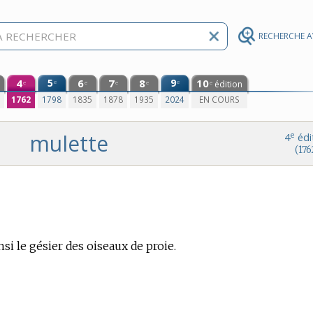
RECHERCHE 
4
5
6
7
8
9
10
e
e
édition
e
e
e
e
e
0
1762
1798
1835
1878
1935
2024
EN COURS
mulette
e
4
édi
(176
si le gésier des oiseaux de proie.