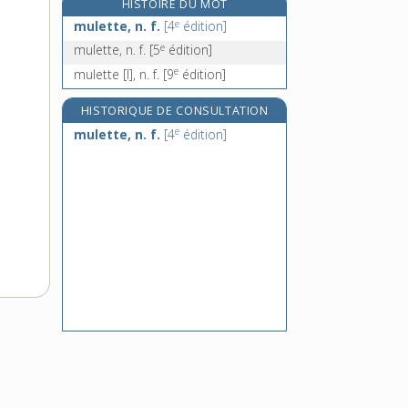
HISTOIRE DU MOT
multicolore, adj.
e
mulette, n. f.
[4
édition]
multiconfessionnel, -elle, adj.
e
mulette, n. f.
[5
édition]
multicoque, adj.
e
mulette [I], n. f.
[9
édition]
multiculturalisme, n. m.
HISTORIQUE DE CONSULTATION
e
mulette, n. f.
[4
édition]