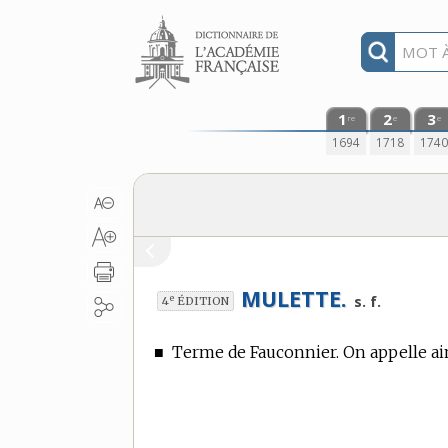
Aller au contenu
1
2
3
re
e
e
1694
1718
174
MULETTE.
e
s. f.
4
ÉDITION
■
Terme de Fauconnier.
On appelle ain