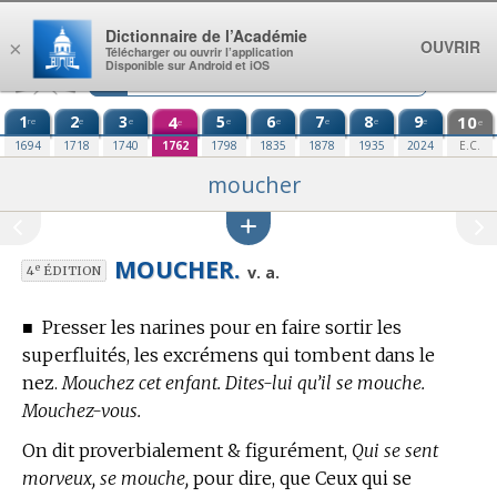
Aller au contenu
Dictionnaire de l’Académie
OUVRIR
×
Télécharger ou ouvrir l’application
Disponible sur Android et iOS
1
2
3
4
5
6
7
8
9
10
re
e
e
e
e
e
e
e
e
e
1694
1718
1740
1762
1798
1835
1878
1935
2024
E.C.
moucher
MOUCHER.
e
v. a.
4
ÉDITION
■
Presser les narines pour en faire sortir les
superfluités, les excrémens qui tombent dans le
nez.
Mouchez cet enfant. Dites-lui qu’il se mouche.
Mouchez-vous.
On dit proverbialement & figurément,
Qui se sent
morveux, se mouche,
pour dire, que Ceux qui se