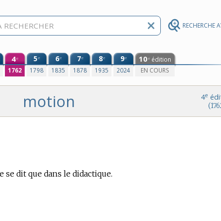
RECHERCHE 
4
5
6
7
8
9
10
e
e
e
e
e
édition
e
e
0
1762
1798
1835
1878
1935
2024
EN COURS
motion
e
4
édi
(176
se dit que dans le didactique.