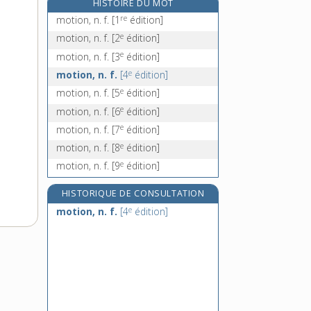
HISTOIRE DU MOT
moto [II], n. f.
re
motion, n. f.
[1
édition]
moto [III], loc. adv.
e
motion, n. f.
[2
édition]
moto-cross, n. m. inv.
e
motion, n. f.
[3
édition]
motocross, n. m. inv.
e
motion, n. f.
[4
édition]
e
motion, n. f.
[5
édition]
e
motion, n. f.
[6
édition]
e
motion, n. f.
[7
édition]
e
motion, n. f.
[8
édition]
e
motion, n. f.
[9
édition]
HISTORIQUE DE CONSULTATION
e
motion, n. f.
[4
édition]