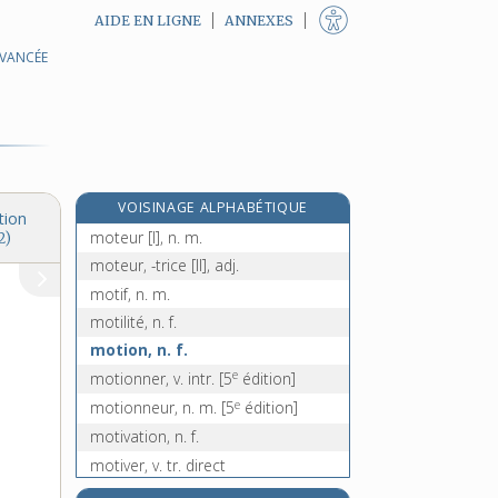
AIDE EN LIGNE
ANNEXES
AVANCÉE
mosquée, n. f.
mot, n. m.
motard, n. m.
motel, n. m.
motelle, n. f.
VOISINAGE ALPHABÉTIQUE
motet, n. m.
tion
moteur [I], n. m.
2)
moteur, -trice [II], adj.
motif, n. m.
motilité, n. f.
motion, n. f.
e
motionner, v. intr.
[5
édition]
e
motionneur, n. m.
[5
édition]
motivation, n. f.
motiver, v. tr. direct
moto- [I], préf.