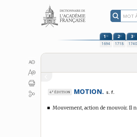
Aller au contenu
1
2
3
re
e
e
1694
1718
174
MOTION.
e
s. f.
4
ÉDITION
■
Mouvement, action de mouvoir. Il ne 