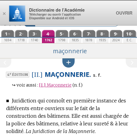
Aller au contenu
Dictionnaire de l’Académie
OUVRIR
×
Télécharger ou ouvrir l’application
Disponible sur Android et iOS
1
2
3
4
5
6
7
8
9
10
re
e
e
e
e
e
e
e
e
e
1694
1718
1740
1762
1798
1835
1878
1935
2024
E.C.
maçonnerie
MAÇONNERIE.
[II.]
e
s. f.
4
ÉDITION
↪
voir aussi :
[I.]
Maçonnerie
(n. f.)
■
Juridiction qui connoît en première instance des
différents entre ouvriers sur le fait de la
construction des bâtimens.
Elle est aussi chargée de
la police des bâtimens, relative à leur sureté & à leur
solidité.
La Juridiction de la Maçonnerie.