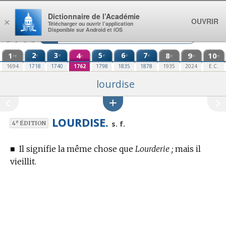
Aller au contenu
Dictionnaire de l’Académie
OUVRIR
×
Télécharger ou ouvrir l’application
Disponible sur Android et iOS
1
2
3
4
5
6
7
8
9
10
e
e
e
e
e
re
e
e
e
e
1694
1718
1740
1762
1798
1835
1878
1935
2024
E.C.
lourdise
LOURDISE.
e
s. f.
4
ÉDITION
■
Il signifie la même chose que
Lourderie ;
mais il
vieillit.