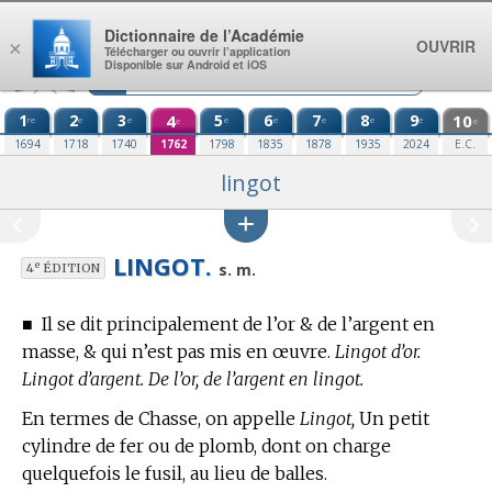
Aller au contenu
Dictionnaire de l’Académie
OUVRIR
×
Télécharger ou ouvrir l’application
Disponible sur Android et iOS
1
2
3
4
5
6
7
8
9
10
re
e
e
e
e
e
e
e
e
e
1694
1718
1740
1762
1798
1835
1878
1935
2024
E.C.
lingot
LINGOT.
e
s. m.
4
ÉDITION
■
Il se dit principalement de l’or & de l’argent en
masse, & qui n’est pas mis en œuvre.
Lingot d’or.
Lingot d’argent. De l’or, de l’argent en lingot.
En
termes de Chasse,
on appelle
Lingot,
Un petit
cylindre de fer ou de plomb, dont on charge
quelquefois le fusil, au lieu de balles.