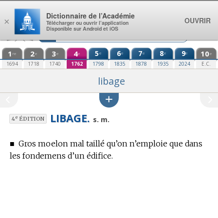
Aller au contenu
Dictionnaire de l’Académie
OUVRIR
×
Télécharger ou ouvrir l’application
Disponible sur Android et iOS
1
2
3
4
5
6
7
8
9
10
e
e
e
e
e
re
e
e
e
e
1694
1718
1740
1762
1798
1835
1878
1935
2024
E.C.
libage
LIBAGE.
e
s. m.
4
ÉDITION
■
Gros moelon mal taillé qu’on n’emploie que dans
les fondemens d’un édifice.