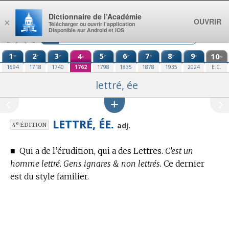
Aller au contenu
Dictionnaire de l’Académie
OUVRIR
×
Télécharger ou ouvrir l’application
Disponible sur Android et iOS
1
2
3
4
5
6
7
8
9
10
re
e
e
e
e
e
e
e
e
e
1694
1718
1740
1762
1798
1835
1878
1935
2024
E.C.
lettré, ée
LETTRÉ, ÉE.
e
adj.
4
ÉDITION
■
Qui a de l’érudition, qui a des Lettres.
C’est un
homme lettré. Gens ignares & non lettrés.
Ce dernier
est du style familier.