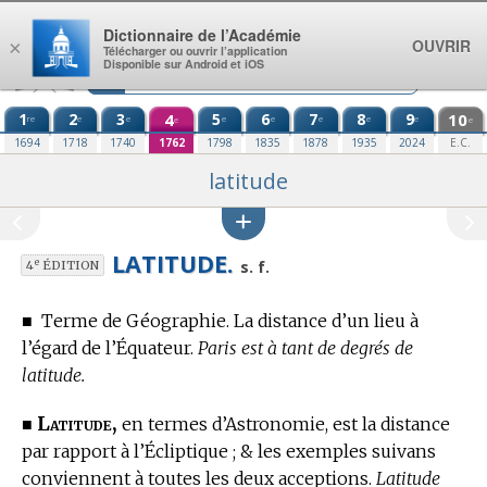
Aller au contenu
Dictionnaire de l’Académie
OUVRIR
×
Télécharger ou ouvrir l’application
Disponible sur Android et iOS
1
2
3
4
5
6
7
8
9
10
re
e
e
e
e
e
e
e
e
e
1694
1718
1740
1762
1798
1835
1878
1935
2024
E.C.
latitude
LATITUDE.
e
s. f.
4
ÉDITION
■
Terme de Géographie.
La distance d’un lieu à
l’égard de l’Équateur.
Paris est à tant de degrés de
latitude.
Latitude,
■
en
termes d’Astronomie,
est la distance
par rapport à l’Écliptique ; & les exemples suivans
conviennent à toutes les deux acceptions.
Latitude