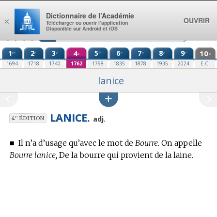
Aller au contenu
Dictionnaire de l’Académie
OUVRIR
×
Télécharger ou ouvrir l’application
Disponible sur Android et iOS
1
2
3
4
5
6
7
8
9
10
re
e
e
e
e
e
e
e
e
e
1694
1718
1740
1762
1798
1835
1878
1935
2024
E.C.
lanice
LANICE.
e
adj.
4
ÉDITION
■
Il n’a d’usage qu’avec le mot de
Bourre.
On appelle
Bourre lanice,
De la bourre qui provient de la laine.