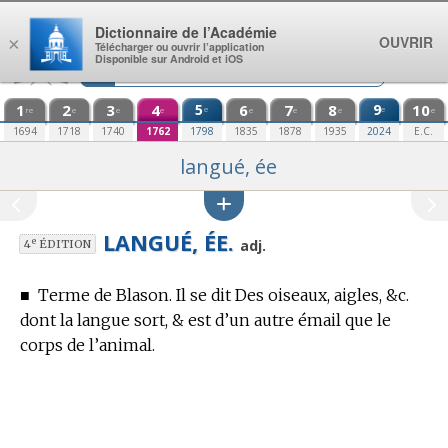
Aller au contenu
Dictionnaire de l’Académie
OUVRIR
×
Télécharger ou ouvrir l’application
Disponible sur Android et iOS
1
2
3
4
5
6
7
8
9
10
e
e
re
e
e
e
e
e
e
e
1694
1718
1740
1762
1798
1835
1878
1935
2024
E.C.
langué, ée
LANGUÉ, ÉE.
e
adj.
4
ÉDITION
■
Terme de Blason.
Il se dit Des oiseaux, aigles, &c.
dont la langue sort, & est d’un autre émail que le
corps de l’animal.