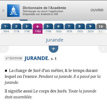
Aller au contenu
Dictionnaire de l’Académie
OUVRIR
×
Télécharger ou ouvrir l’application
Disponible sur Android et iOS
1
2
3
4
5
6
7
8
9
10
re
e
e
e
e
e
e
e
e
e
1694
1718
1740
1762
1798
1835
1878
1935
2024
E.C.
jurande
JURANDE.
e
s. f.
4
ÉDITION
■
La charge de Juré d’un métier, & le temps durant
lequel on l’exerce.
Pendant sa jurande. Il a passé par la
jurande.
Il signifie aussi Le corps des Jurés.
Toute la jurande
étoit assemblée.