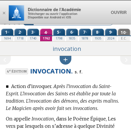
Aller au contenu
Dictionnaire de l’Académie
OUVRIR
×
Télécharger ou ouvrir l’application
Disponible sur Android et iOS
1
2
3
4
5
6
7
8
9
10
re
e
e
e
e
e
e
e
e
e
1694
1718
1740
1762
1798
1835
1878
1935
2024
E.C.
invocation
INVOCATION.
e
s. f.
4
ÉDITION
■
Action d’invoquer.
Après l’invocation du Saint-
Esprit. L’invocation des Saints est établie par toute la
tradition. L’invocation des démons, des esprits malins.
Le Magicien après avoir fait ses invocations.
On appelle
Invocation,
dans le Poëme Épique, Les
vers par lesquels on s’adresse à quelque Divinité