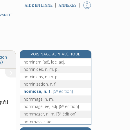
AIDE EN LIGNE
ANNEXES
AVANCÉE
homérisme, n. m.
homicide [I], n. m.
homicide [II], n. et adj.
e
homicider, v. tr.
[6
édition]
homilétique, n. f.
VOISINAGE ALPHABÉTIQUE
homiliaire, n. m.
tion
hominem (ad), loc. adj.
2)
hominidés, n. m. pl.
hominiens, n. m. pl.
hominisation, n. f.
e
homiose, n. f.
[5
édition]
hommage, n. m.
u’il
e
hommagé, ée, adj.
[8
édition]
e
hommager, n. m.
[8
édition]
hommasse, adj.
homme, n. m.