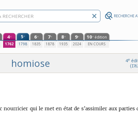
RECHERCHE 
4
5
6
7
8
9
10
e
édition
e
e
e
e
e
e
0
1762
1798
1835
1878
1935
2024
EN COURS
homiose
e
4
édi
(176
 nourricier qui le met en état de s’assimiler aux parties q