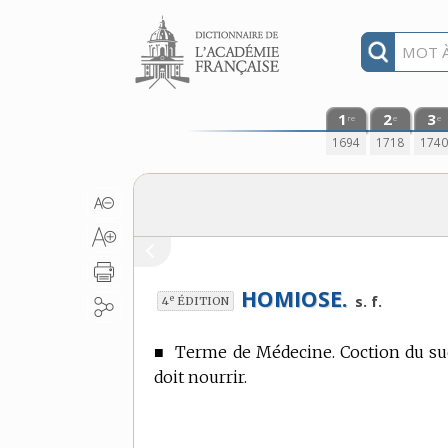
Aller au contenu
1
2
3
re
e
e
1694
1718
174
HOMIOSE.
e
s. f.
4
ÉDITION
■
Terme de Médecine.
Coction du suc
doit nourrir.