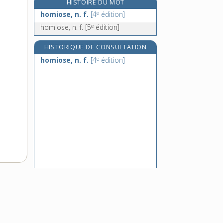
HISTOIRE DU MOT
homme-affiche, n. m.
e
homiose, n. f.
[4
édition]
e
homme de loi, n. m.
[5
édition]
e
homiose, n. f.
[5
édition]
homme-grenouille, n. m.
HISTORIQUE DE CONSULTATION
homme-loup, n. m.
e
homiose, n. f.
[4
édition]